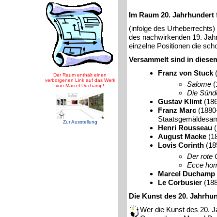
Im Raum 20. Jahrhundert 
(infolge des Urheberrechts)
des nachwirkenden 19. Jahr
einzelne Positionen die sch
Versammelt sind in diese
Franz von Stuck
(
Der Raum enthält einen
verborgenen Link auf das Werk
Salome
(
von Marcel Duchamp!
Die Sün
Gustav Klimt
(186
Franz Marc
(1880
Staatsgemäldesa
Zur Ausstellung
Henri Rousseau
(
August Macke
(1
Lovis Corinth
(18
Der rote 
Ecce ho
Marcel Duchamp
Le Corbusier
(18
Die Kunst des 20. Jahrhu
Wer die Kunst des 20. J