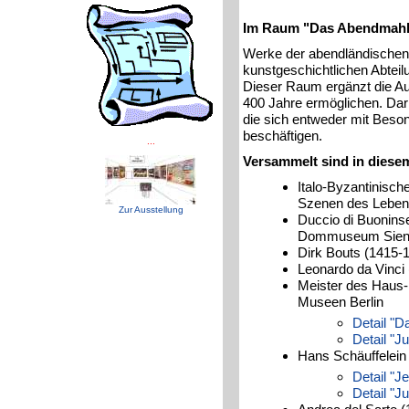
Im Raum "Das Abendmahl i
Werke der abendländischen 
kunstgeschichtlichen Abtei
Dieser Raum ergänzt die Au
400 Jahre ermöglichen. Darüb
die sich entweder mit Beson
beschäftigen.
...
Versammelt sind in diese
Italo-Byzantinisch
Szenen des Lebens
Zur Ausstellung
Duccio di Buonins
Dommuseum Sie
Dirk Bouts (1415-
Leonardo da Vinci
Meister des Haus-
Museen Berlin
Detail "
Detail "J
Hans Schäuffelein
Detail "
Detail "J