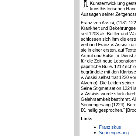
Kunstentwicklung gestell
kunsthistorischen Hand
Aussagen seiner Zeitgenoss
Franz von Assisi, (1181-12
Krankheit und Bekehrungserl
seit 1208 als Bettler und W
schlossen sich ihm die ers
verband Franz v. Assisi zu
sie in einer ersten, auf T
Armut und Buße im Dienst an
für die Zeit neue Lebensfor
päpstliche Bulle. 1212 schl
begründete mit den Klariss
v. Assisi selbst trat 1220 
Alverno). Die Leiden seiner
Seine Stigmatisation 1224 i
v. Assisis wurde stark durc
Gelehrsamkeit bestimmt. Als
Sonnengesang (1224). Berei
IX. heilig gesprochen." [Br
Links
Franziskus
Sonnengesang