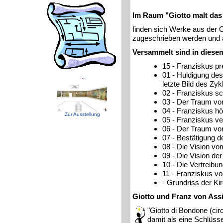
Im Raum "Giotto malt das
finden sich Werke aus der O
zugeschrieben werden und au
Versammelt sind in diesem
15 - Franziskus pr
01 - Huldigung des
...
letzte Bild des Zyk
02 - Franziskus s
03 - Der Traum vo
04 - Franziskus h
Zur Ausstellung
05 - Franziskus ve
06 - Der Traum von
07 - Bestätigung d
08 - Die Vision v
09 - Die Vision de
10 - Die Vertreibu
11 - Franziskus v
- Grundriss der Ki
Giotto und Franz von Assi
"Giotto di Bondone (cir
damit als eine Schlüsse